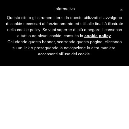
Informativa
×
Questo sito o gli strumenti terzi da questo utilizzati si avvalgono
di cookie necessari al funzionamento ed utili alle finalità illustrate
NEWS
nella cookie policy. Se vuoi saperne di più o negare il consenso
a tutti o ad alcuni cookie, consulta la
cookie policy
.
Chiudendo questo banner, scorrendo questa pagina, cliccando
su un link o proseguendo la navigazione in altra maniera,
acconsenti all’uso dei cookie.
Bsd@Software
svilupperà nei prossimi
mesi il portale della TV
dello SriLanka
www.onesrilanka.tv