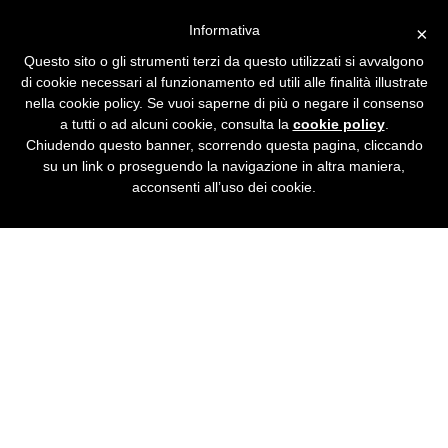
Informativa
×
Questo sito o gli strumenti terzi da questo utilizzati si avvalgono
di cookie necessari al funzionamento ed utili alle finalità illustrate
NEWS
nella cookie policy. Se vuoi saperne di più o negare il consenso
a tutti o ad alcuni cookie, consulta la
cookie policy
.
Chiudendo questo banner, scorrendo questa pagina, cliccando
su un link o proseguendo la navigazione in altra maniera,
acconsenti all’uso dei cookie.
BsdSoftware ha
raggiunto l'accordo con
l'azienda forlivese Rintal
per la realizzazione di un
software dedicato alla