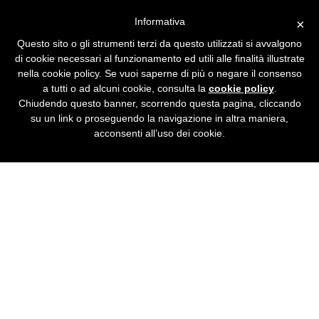
Informativa
×
Questo sito o gli strumenti terzi da questo utilizzati si avvalgono
di cookie necessari al funzionamento ed utili alle finalità illustrate
NEWS
nella cookie policy. Se vuoi saperne di più o negare il consenso
a tutti o ad alcuni cookie, consulta la
cookie policy
.
Chiudendo questo banner, scorrendo questa pagina, cliccando
su un link o proseguendo la navigazione in altra maniera,
acconsenti all’uso dei cookie.
on-line nuovo sistema
realizzato da
BSD@Software
attivo nuovo software online dell'Ente
Bilaterale Emilia Romagna realizzato da
BSD@Software per associazioni, consulenti e